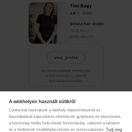
Timi Nagy
4.8
(486)
Soluna hair studio
7626 Pécs
Király utca 53
view_profile
Ak chcete zobraziť termíny pre
online rezerváciu, vyberte
špecializáciu a službu.
A webhelyen használt sütikről
Vivian Pandur
Cookie-kat használunk a webhely teljesítményével és
4.93
(429)
használatával kapcsolatos információk gyűjtésére és elemzésére,
a közösségi média funkcióinak biztosítására, valamint a tartalom
Soluna hair studio
és a hirdetések továbbfejlesztésére és testreszabására.
Tudj meg
7626 Pécs