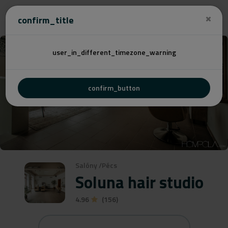
Cenovú
confirm_title
user_in_different_timezone_warning
confirm_button
Salóny
/
Pécs
Soluna hair studio
4.96
(156)