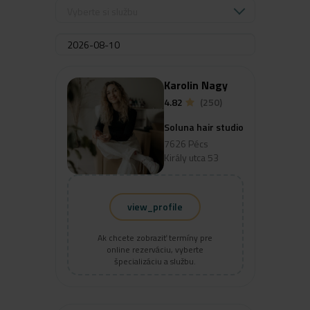
Vyberte si službu
Karolin Nagy
4.82
(250)
Soluna hair studio
7626 Pécs
Király utca 53
view_profile
Ak chcete zobraziť termíny pre
online rezerváciu, vyberte
špecializáciu a službu.