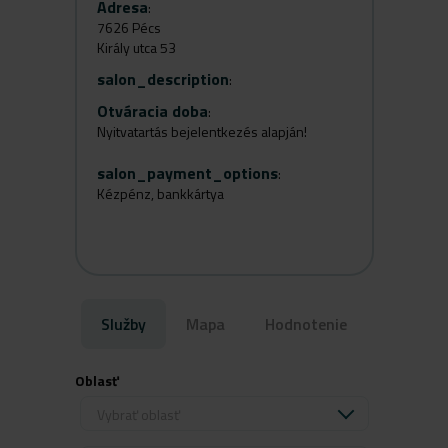
Adresa
:
7626 Pécs
Király utca 53
salon_description
:
Otváracia doba
:
Nyitvatartás bejelentkezés alapján!
salon_payment_options
:
Kézpénz, bankkártya
Služby
Mapa
Hodnotenie
Oblasť
Vybrať oblasť