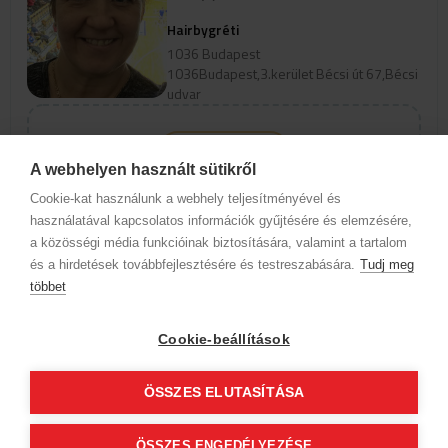
Hairbygréti
1036 Budapest
1036Budapest,3.kerület Bécsi út 67,Bécsi
udvar
view_profile
A webhelyen használt sütikről
Ak chcete zobraziť termíny pre
Cookie-kat használunk a webhely teljesítményével és
online rezerváciu, vyberte
használatával kapcsolatos információk gyűjtésére és elemzésére,
špecializáciu a službu.
a közösségi média funkcióinak biztosítására, valamint a tartalom
és a hirdetések továbbfejlesztésére és testreszabására.
Tudj meg
többet
Informácie o spoločnosti
Ochrana osobných údajov
Etický kódex
Kontakt
Cookie-beállítások
Naši partneri
VOP (Predplatný zákazník)
VOP (Hostia)
Sledujte nás!
ÖSSZES ELUTASÍTÁSA
ÖSSZES ENGEDÉLYEZÉSE