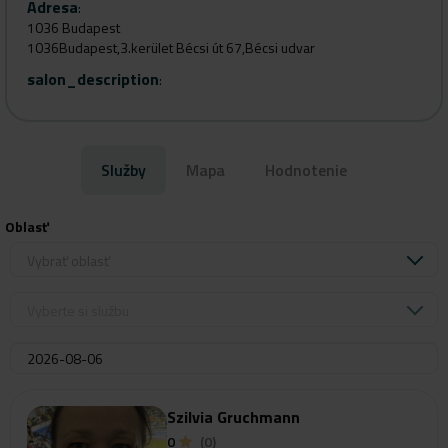
Adresa
:
1036 Budapest
1036Budapest,3.kerület Bécsi út 67,Bécsi udvar
salon_description
:
Služby
Mapa
Hodnotenie
Oblasť
Vybrať oblasť
Vyberte si službu
Szilvia Gruchmann
0
(0)