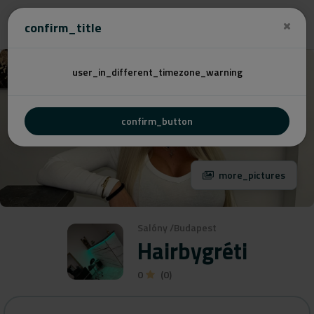
Cenovú
confirm_title
user_in_different_timezone_warning
confirm_button
more_pictures
Salóny
/
Budapest
Hairbygréti
0
(0)