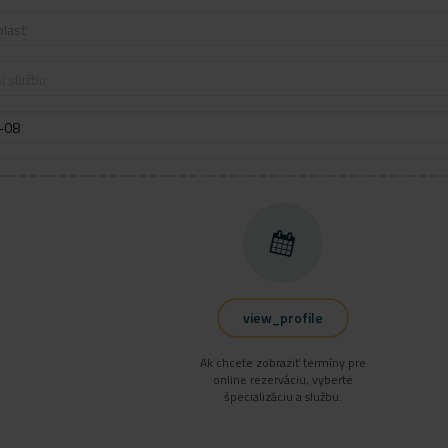
blasť
i službu
view_profile
Ak chcete zobraziť termíny pre
online rezerváciu, vyberte
špecializáciu a službu.