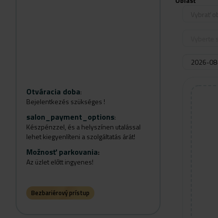
Oblasť
Vybrať o
Vyberte s
Otváracia doba
:
Bejelentkezés szükséges !
salon_payment_options
:
Készpénzzel, és a helyszínen utalással
lehet kiegyenlíteni a szolgáltatás árát!
Možnosť parkovania
:
Az üzlet előtt ingyenes!
Bezbariérový prístup