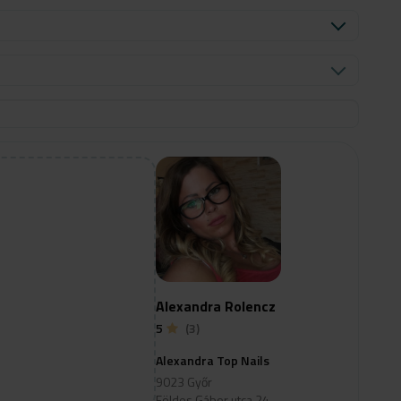
Alexandra Rolencz
5
(3)
Alexandra Top Nails
9023 Győr
Földes Gábor utca 24.