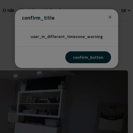
O nás
Novinky
Webový
confirm_title
user_in_different_timezone_warning
confirm_button