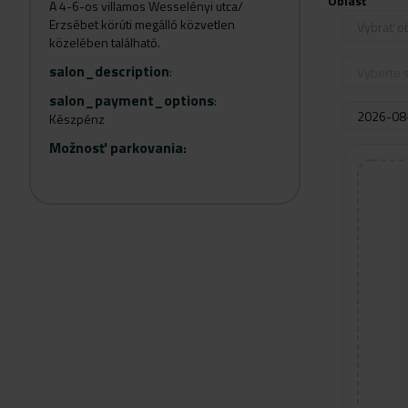
Oblasť
A 4-6-os villamos Wesselényi utca/
Erzsébet körúti megálló közvetlen
Vybrať o
közelében található.
salon_description
:
Vyberte s
salon_payment_options
:
Készpénz
Možnosť parkovania
: