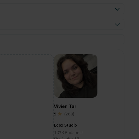
Vivien Tar
5
(268)
Loox Studio
1073 Budapest
Osvát utca 19