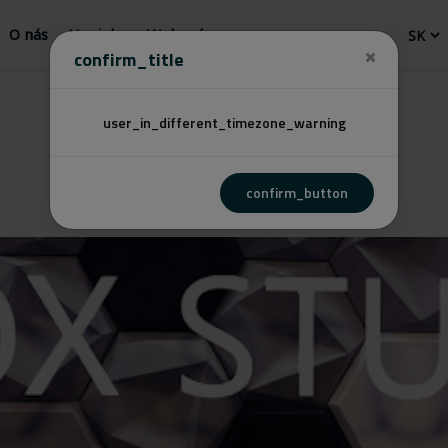
O nás
Novinky
Webový
confirm_title
user_in_different_timezone_warning
confirm_button