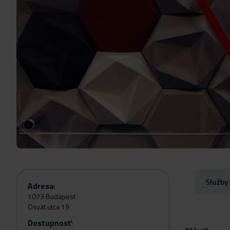
Služby
Adresa
:
1073 Budapest
Osvát utca 19
Dostupnosť
: