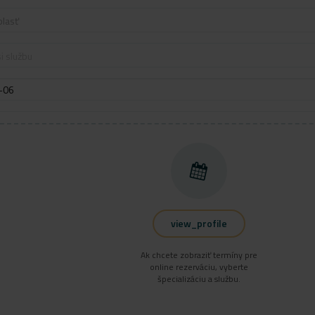
blasť
i službu
view_profile
Ak chcete zobraziť termíny pre
online rezerváciu, vyberte
špecializáciu a službu.