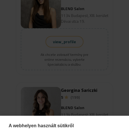
BLEND Salon
1134 Budapest, XIII. kerület
Dévai utca 19.
view_profile
Ak chcete zobraziť termíny pre
online rezerváciu, vyberte
špecializáciu a službu.
Georgina Sariczki
5
(199)
BLEND Salon
1134 Budapest, XIII. kerület
Dévai utca 19.
A webhelyen használt sütikről