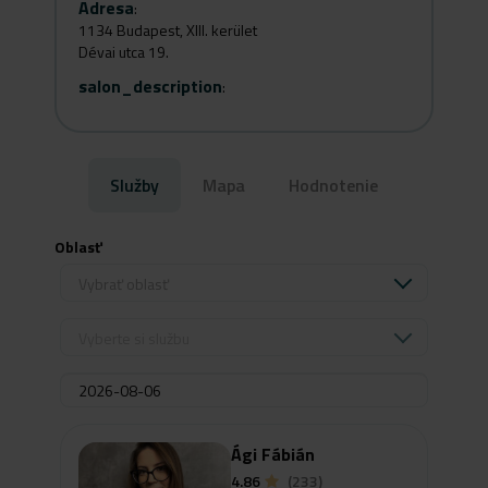
Adresa
:
1134 Budapest, XIII. kerület
Dévai utca 19.
salon_description
:
Služby
Mapa
Hodnotenie
Oblasť
Vybrať oblasť
Vyberte si službu
Ági Fábián
4.86
(233)