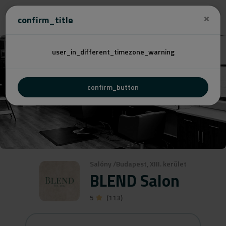
Cenovú
confirm_title
user_in_different_timezone_warning
confirm_button
Salóny
/
Budapest, XIII. kerület
BLEND Salon
5
(113)