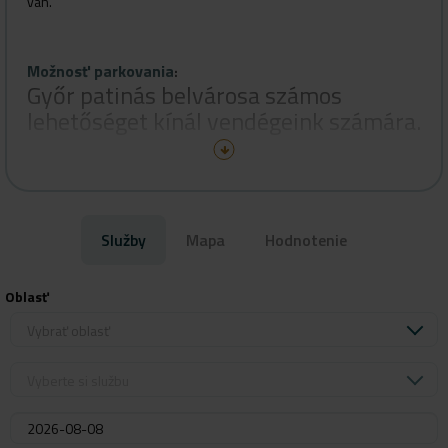
van.
Szombat: kéthetente 10:00-16:00
Vasárnap: ZÁRVA
Možnosť parkovania
:
Győr patinás belvárosa számos
lehetőséget kínál vendégeink számára.
Fizetős parkolási lehetőség
a környező utcákban 520Ft / óra
Árpád parkolóház
220Ft / óra
Služby
Mapa
Hodnotenie
Ingyenes parkolási lehetőség
a közeli P+R parkolóban, Győr,
Benczúr u., 9021
Oblasť
Vybrať oblasť
Vyberte si službu