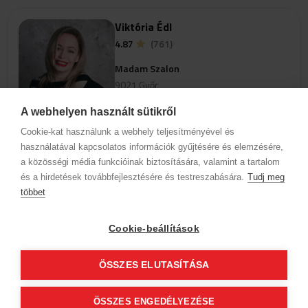
Viktória Édl
4.87
(761)
Madam Szalon
9021 Győr
Kisfaludy utca 24
A webhelyen használt sütikről
Cookie-kat használunk a webhely teljesítményével és
view_profile
használatával kapcsolatos információk gyűjtésére és elemzésére,
a közösségi média funkcióinak biztosítására, valamint a tartalom
és a hirdetések továbbfejlesztésére és testreszabására.
Ak chcete zobraziť termíny pre
Tudj meg
online rezerváciu, vyberte
többet
špecializáciu a službu.
Cookie-beállítások
Informácie o spoločnosti
Ochrana osobných údajov
ÖSSZES ELUTASÍTÁSA
Etický kódex
Kontakt
Naši partneri
VOP (Predplatný zákazník)
VOP (Hostia)
ÖSSZES ENGEDÉLYEZÉSE