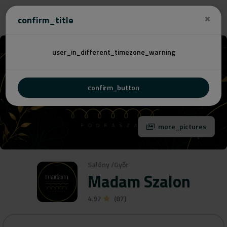
Cenovú
confirm_title
user_in_different_timezone_warning
confirm_button
more_pictures
Salóny
/
Győr
Madam Szalon
4.97
(87)