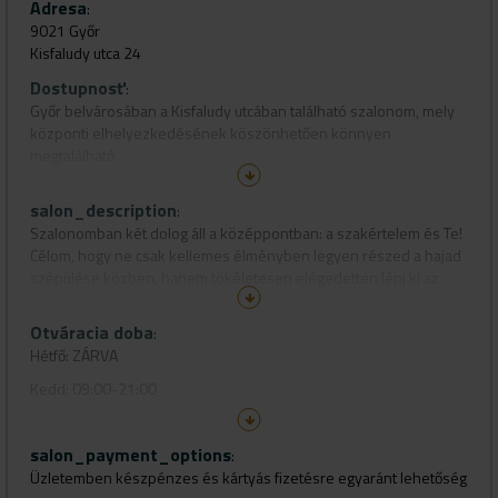
Adresa
:
9021 Győr
Kisfaludy utca 24
Dostupnosť
:
Győr belvárosában a Kisfaludy utcában található szalonom, mely
központi elhelyezkedésének köszönhetően könnyen
megtalálható.
googletérkép:
salon_description
:
https://n9.cl/wir3s
Szalonomban két dolog áll a középpontban: a szakértelem és Te!
Célom, hogy ne csak kellemes élményben legyen részed a hajad
szépülése közben, hanem tökéletesen elégedetten lépj ki az
ajtón. Szeretném, ha otthonosan éreznéd magad - ez nem csak
egy szalon, hanem egy hely, ahol önmagad lehetsz!
Otváracia doba
:
Gyere el hozzám, és csatlakozz elégedett vendégeim növekvő
Hétfő: ZÁRVA
családjához!
Kedd: 09:00-21:00
Nálam nem csak új frizurát kapsz, hanem egy frissítő, önbizalom-
Szerda: 07:00-17:00
növelő élményt is!
salon_payment_options
Csütörtök: 09:00-21:00
:
Várlak szeretettel!
Üzletemben készpénzes és kártyás fizetésre egyaránt lehetőség
Péntek: 07:00-17:00