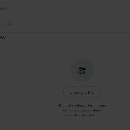
blasť
i službu
view_profile
Ak chcete zobraziť termíny pre
online rezerváciu, vyberte
špecializáciu a službu.