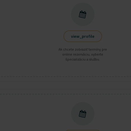
view_profile
Ak chcete zobraziť termíny pre
online rezerváciu, vyberte
špecializáciu a službu.