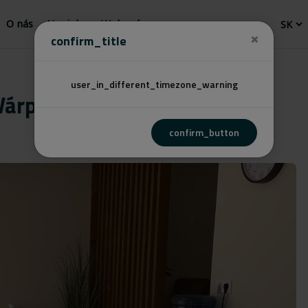
O nás
Novinky
Webový
confirm_title
user_in_different_timezone_warning
Várpalota
confirm_button