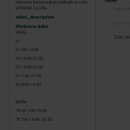
Oblasť
Várpalota belvárosában található az üzlet,
a fő tértől 2 p séta.
Vybrať o
salon_description
:
Vyberte s
Otváracia doba
:
VIRÁG:
H:-
K:7:00-12:00
Sz:13:00-21:00
CS:13:00-21:00
P:11:30-21:00
SZ:8:00-16:00
BERNI
“A”hét 7:00-15:00
”B” hét 13:00- 20:30