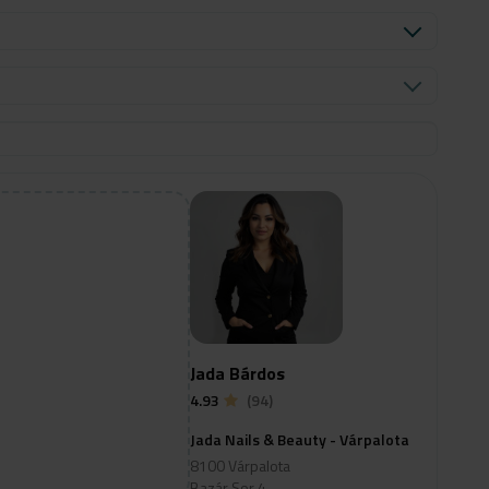
Jada Bárdos
4.93
(94)
Jada Nails & Beauty - Várpalota
8100 Várpalota
Bazár Sor 4.