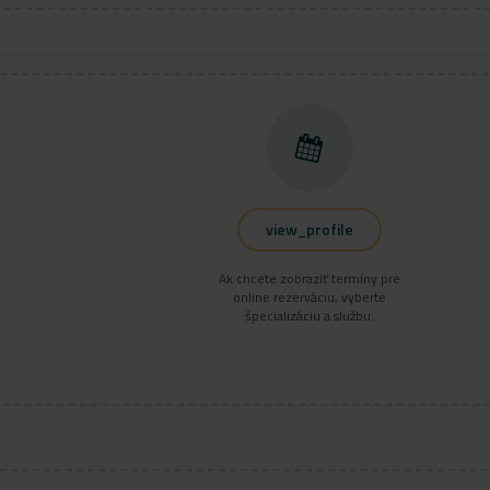
view_profile
Ak chcete zobraziť termíny pre
online rezerváciu, vyberte
špecializáciu a službu.