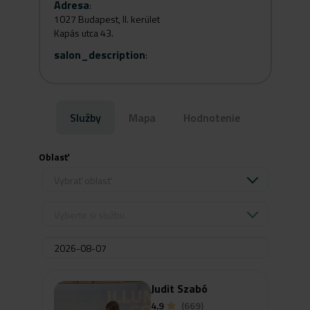
Adresa
:
1027 Budapest, II. kerület
Kapás utca 43.
salon_description
:
Služby
Mapa
Hodnotenie
Oblasť
Vybrať oblasť
Vyberte si službu
Judit Szabó
4.9
(669)