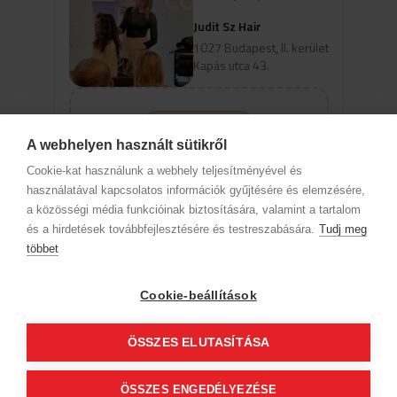
Judit Sz Hair
1027 Budapest, II. kerület
Kapás utca 43.
view_profile
A webhelyen használt sütikről
Ak chcete zobraziť termíny pre
Cookie-kat használunk a webhely teljesítményével és
online rezerváciu, vyberte
használatával kapcsolatos információk gyűjtésére és elemzésére,
špecializáciu a službu.
a közösségi média funkcióinak biztosítására, valamint a tartalom
és a hirdetések továbbfejlesztésére és testreszabására.
Tudj meg
többet
Informácie o spoločnosti
Ochrana osobných údajov
Etický kódex
Kontakt
Cookie-beállítások
Naši partneri
VOP (Predplatný zákazník)
VOP (Hostia)
Sledujte nás!
ÖSSZES ELUTASÍTÁSA
ÖSSZES ENGEDÉLYEZÉSE