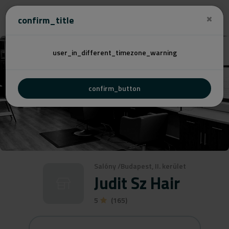
Cenovú
confirm_title
user_in_different_timezone_warning
confirm_button
Salóny
/
Budapest, II. kerület
Judit Sz Hair
5
(165)