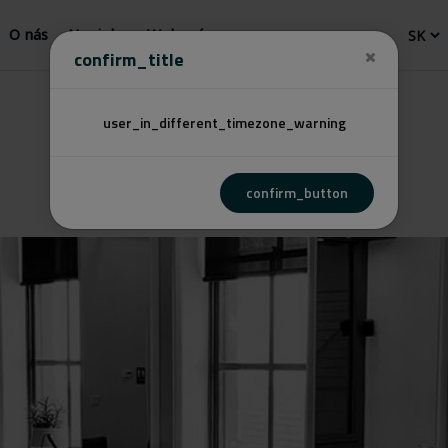
O nás
Novinky
Webový
confirm_title
user_in_different_timezone_warning
confirm_button