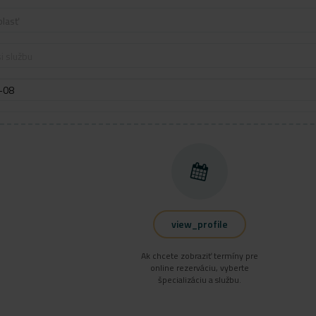
blasť
i službu
view_profile
Ak chcete zobraziť termíny pre
online rezerváciu, vyberte
špecializáciu a službu.