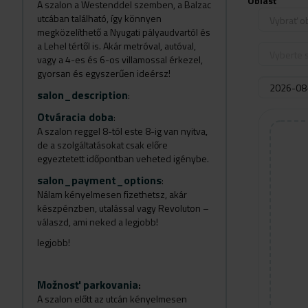
Oblasť
A szalon a Westenddel szemben, a Balzac
utcában található, így könnyen
Vybrať o
megközelíthető a Nyugati pályaudvartól és
a Lehel tértől is. Akár metróval, autóval,
Vyberte s
vagy a 4-es és 6-os villamossal érkezel,
gyorsan és egyszerűen ideérsz!
salon_description
:
Otváracia doba
:
A szalon reggel 8-tól este 8-ig van nyitva,
de a szolgáltatásokat csak előre
egyeztetett időpontban veheted igénybe.
salon_payment_options
:
Nálam kényelmesen fizethetsz, akár
készpénzben, utalással vagy Revoluton –
válaszd, ami neked a legjobb!
legjobb!
Možnosť parkovania
:
A szalon előtt az utcán kényelmesen