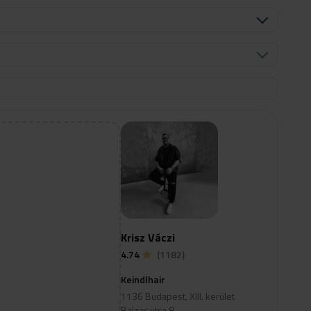
Krisz Váczi
4.74
(1182)
Keindlhair
1136 Budapest, XIII. kerület
Balzac utca 8