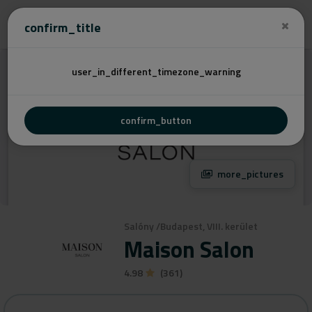
Cenovú
confirm_title
user_in_different_timezone_warning
confirm_button
more_pictures
Salóny
/
Budapest, VIII. kerület
Maison Salon
4.98
(361)