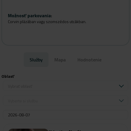
Možnosť parkovania
:
Corvin plázában vagy szomszédos utcákban.
Služby
Mapa
Hodnotenie
Oblasť
Vybrať oblasť
Vyberte si službu