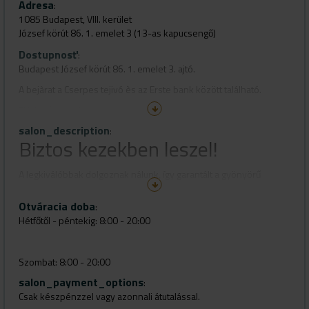
Adresa
:
1085 Budapest, VIII. kerület
József körút 86. 1. emelet 3 (13-as kapucsengő)
Dostupnosť
:
Budapest József körút 86. 1. emelet 3. ajtó.
A bejàrat a Cserpes tejivó ès az Erste bank között található.
Elérhetőségünk:
salon_description
maisonsalonbudapest@gmail.com
:
Biztos kezekben leszel!
A legkiválóbbak dolgoznak nálunk, így garantált a gyönyörű
végeredmény, bárkihez is jössz.
Otváracia doba
:
Hétfőtől - péntekig: 8:00 - 20:00
Szombat: 8:00 - 20:00
salon_payment_options
:
Csak készpénzzel vagy azonnali átutalással.
Vasárnap: ZÁRVA