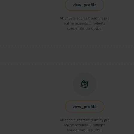
view_profile
Ak chcete zobraziť termíny pre
online rezerváciu, vyberte
špecializáciu a službu.
view_profile
Ak chcete zobraziť termíny pre
online rezerváciu, vyberte
špecializáciu a službu.