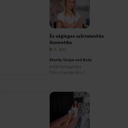
És végleges szőrtelenítés
Kozmetika
5
(31)
Mandy Shape and Body
4400 Nyíregyháza
Dózsa György utca 7.