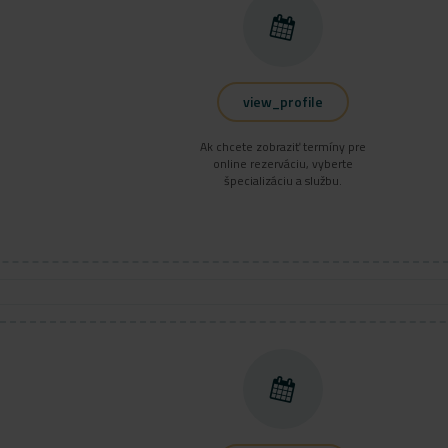
view_profile
Ak chcete zobraziť termíny pre
online rezerváciu, vyberte
špecializáciu a službu.