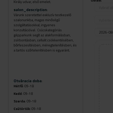
Oblasť
Király udvar, első emelet.
Vybrať o
salon_description
:
Várunk szeretettel exkluzív testkezelő
szalonunkba, magas minőségű
Vyberte s
szolgáltatásokkal, ingyenes
konzultációval. Csúcskategóriás
gépparkunk segít az alakformálásban,
zsírbontásban, cellulit csökkentésében,
bőrfeszesítésben, méregtelenítésben, és
a tartós szőrtelenítésben is egyaránt.
Otváracia doba
:
Hétfő
: 09-18
Kedd
: 09-18
Szerda
: 09-18
Csütörtök
: 09-18