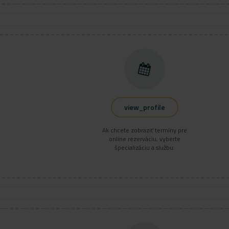
view_profile
Ak chcete zobraziť termíny pre
online rezerváciu, vyberte
špecializáciu a službu.