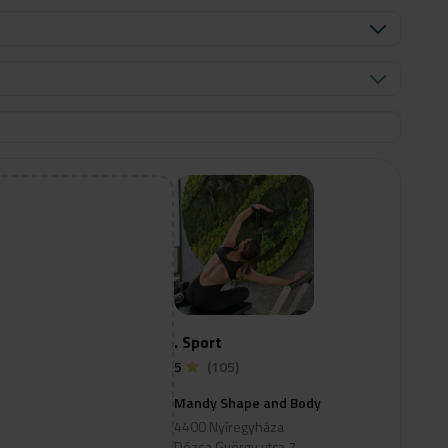
. Sport
5
(105)
Mandy Shape and Body
4400 Nyíregyháza
Dózsa György utca 7.