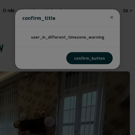
O nás
Novinky
Webový
confirm_title
user_in_different_timezone_warning
y
confirm_button