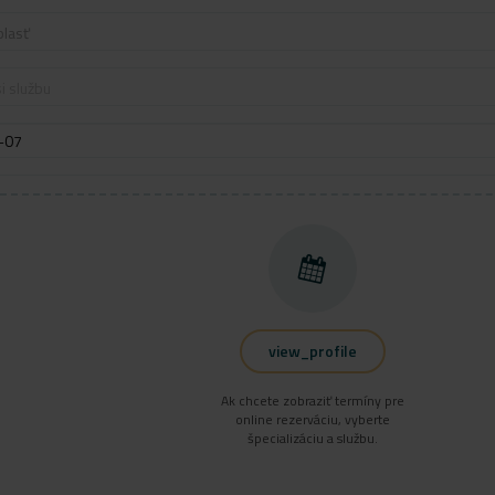
blasť
i službu
view_profile
Ak chcete zobraziť termíny pre
online rezerváciu, vyberte
špecializáciu a službu.