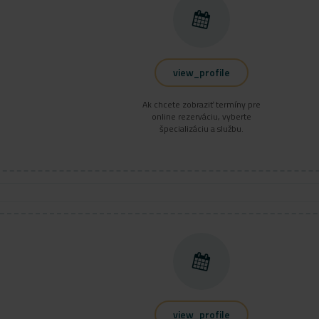
view_profile
Ak chcete zobraziť termíny pre
online rezerváciu, vyberte
špecializáciu a službu.
view_profile