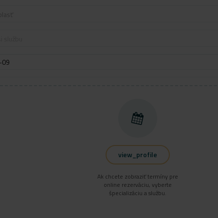
blasť
i službu
view_profile
Ak chcete zobraziť termíny pre
online rezerváciu, vyberte
špecializáciu a službu.