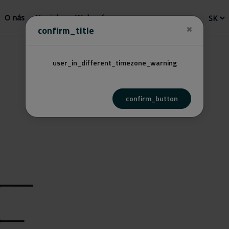
O nás
Novinky
Webový
confirm_title
user_in_different_timezone_warning
confirm_button