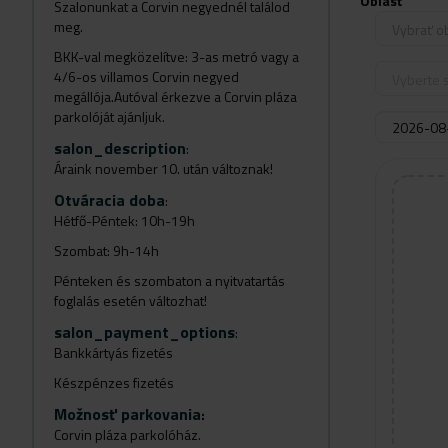
Oblasť
Szalonunkat a Corvin negyednél találod
meg.
Vybrať o
BKK-val megközelítve: 3-as metró vagy a
4/6-os villamos Corvin negyed
Vyberte s
megállója.Autóval érkezve a Corvin pláza
parkolóját ajánljuk.
salon_description
:
Áraink november 10. után változnak!
Otváracia doba
:
Hétfő-Péntek: 10h-19h
Szombat: 9h-14h
Pénteken és szombaton a nyitvatartás
foglalás esetén változhat!
salon_payment_options
:
Bankkártyás fizetés
Készpénzes fizetés
Možnosť parkovania
:
Corvin pláza parkolóház.