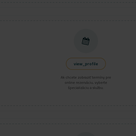
view_profile
Ak chcete zobraziť termíny pre
online rezerváciu, vyberte
špecializáciu a službu.