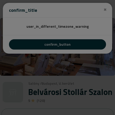
Cenovú
confirm_title
user_in_different_timezone_warning
confirm_button
Salóny
/
Budapest, V. kerület
Belvárosi Stollár Szalon
5
(120)