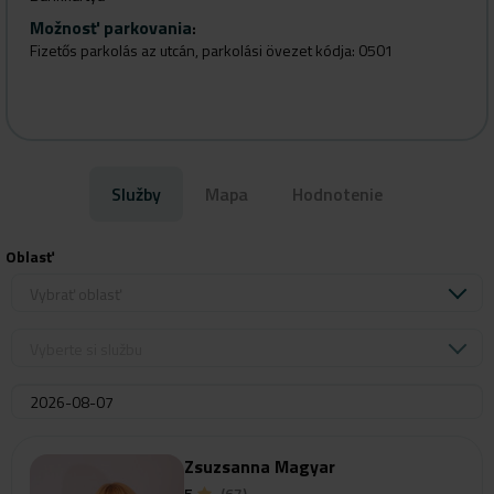
Možnosť parkovania
:
Fizetős parkolás az utcán, parkolási övezet kódja: 0501
Služby
Mapa
Hodnotenie
Oblasť
Vybrať oblasť
Vyberte si službu
Zsuzsanna Magyar
5
(67)