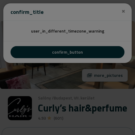
Cenovú
confirm_title
user_in_different_timezone_warning
confirm_button
more_pictures
Salóny
/
Budapest, VII. kerület
Curly’s hair&perfume
4.93
(601)