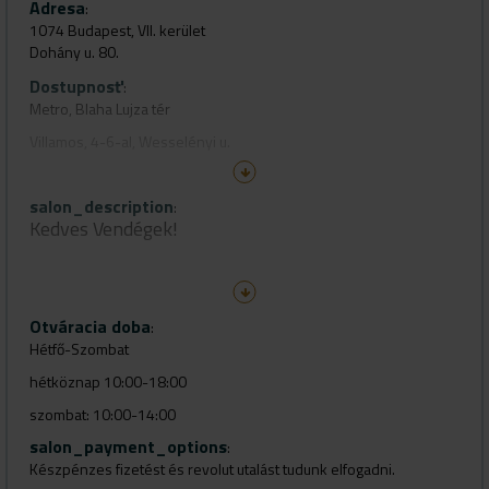
Adresa
:
1074 Budapest, VII. kerület
Dohány u. 80.
Dostupnosť
:
Metro, Blaha Lujza tér
Villamos, 4-6-al, Wesselényi u.
gps
salon_description
https://goo.gl/maps/vUa8VgK9vSFETf8LA
:
Kedves Vendégek!
+36308539812
Otváracia doba
:
Hétfő-Szombat
Gyere el a Curly's Hair üzletünkbe, amely most nyílt meg a
Dohány
hétköznap 10:00-18:00
utcában
.
szombat: 10:00-14:00
salon_payment_options
:
Készpénzes fizetést és revolut utalást tudunk elfogadni.