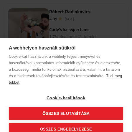
A régi telefonon már nem elérhető a szolgáltatás, bővebben
Róbert Radinkovics
szolgáltatásainkról telefonon: 06/30-8539812
4.99
(601)
Curly’s hair&perfume
1074 Budapest, VII. kerület
Dohány u. 80.
A webhelyen használt sütikről
Cookie-kat használunk a webhely teljesítményével és
view_profile
használatával kapcsolatos információk gyűjtésére és elemzésére,
a közösségi média funkcióinak biztosítására, valamint a tartalom
és a hirdetések továbbfejlesztésére és testreszabására.
Ak chcete zobraziť termíny pre
Tudj meg
online rezerváciu, vyberte
többet
špecializáciu a službu.
Cookie-beállítások
Informácie o spoločnosti
Ochrana osobných údajov
ÖSSZES ELUTASÍTÁSA
Etický kódex
Kontakt
Naši partneri
VOP (Predplatný zákazník)
VOP (Hostia)
ÖSSZES ENGEDÉLYEZÉSE