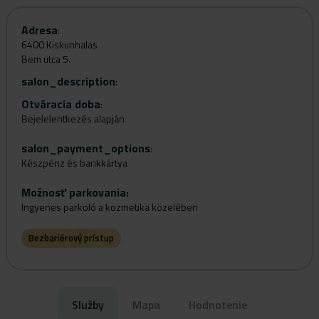
Adresa
:
6400 Kiskunhalas
Bem utca 5.
salon_description
:
Otváracia doba
:
Bejelelentkezés alapján
salon_payment_options
:
Készpénz és bankkártya
Možnosť parkovania
:
Ingyenes parkoló a kozmetika közelében
Bezbariérový prístup
Služby
Mapa
Hodnotenie