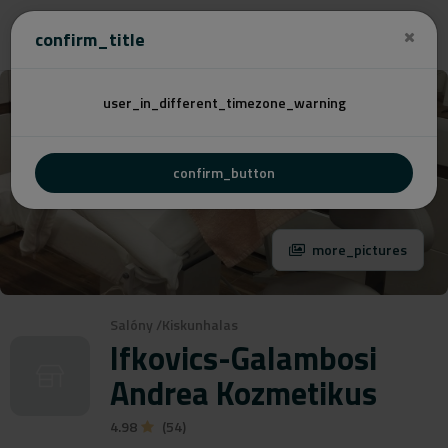
Cenovú
confirm_title
user_in_different_timezone_warning
confirm_button
more_pictures
Salóny
/
Kiskunhalas
Ifkovics-Galambosi
Andrea Kozmetikus
4.98
(54)