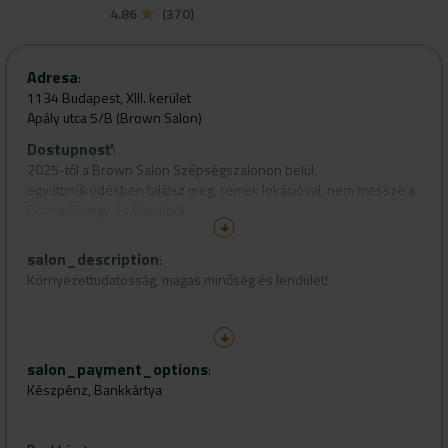
4.86
(370)
Adresa
:
1134 Budapest, XIII. kerület
Apály utca 5/B (Brown Salon)
Dostupnosť
:
2025-től a Brown Salon Szépségszalonon belül,
együttműködésben találsz meg, remek lokációval, nem messze a
Dózsa György és Váci úttól.
Tömegközlekedés példák:
salon_description
:
-Villamos: 14 - Dózsa György út
Környezettudatosság, magas minőség és lendület!
- Troli: 75-ös
- Autóbusz: 105, 178, 79M
Néhány éve, amikor megismertem a Redkent, teljesen magával
- Metro: M3, Dózsa György út
ragadott a csodás New York-i hangulata. Olajbázisú, 3 dimenziós,
salon_payment_options
:
protein technológiás hajfestékeivel egyedülálló Magyarországon.
Készpénz, Bankkártya
Ammónia-, parabén-, szulfát- és állatkísérlet-mentes is, flakonjai
újrahasznosítottak, sőt a tervezők a szabadalom mellé vegán
otthoni hajápoló termékcsaládot is létrehoztak.