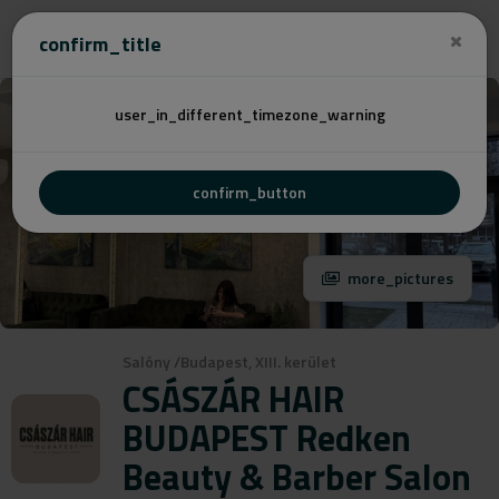
Cenovú
confirm_title
user_in_different_timezone_warning
confirm_button
more_pictures
Salóny
/
Budapest, XIII. kerület
CSÁSZÁR HAIR
BUDAPEST Redken
Beauty & Barber Salon