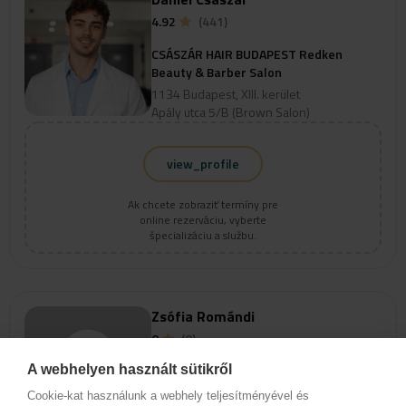
4.92
(441)
CSÁSZÁR HAIR BUDAPEST Redken
Beauty & Barber Salon
1134 Budapest, XIII. kerület
Apály utca 5/B (Brown Salon)
view_profile
Ak chcete zobraziť termíny pre
online rezerváciu, vyberte
špecializáciu a službu.
Zsófia Romándi
0
(0)
A webhelyen használt sütikről
CSÁSZÁR HAIR BUDAPEST Redken
Beauty & Barber Salon
Cookie-kat használunk a webhely teljesítményével és