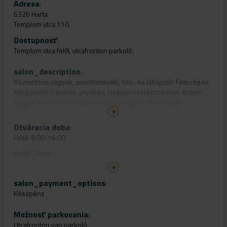
Adresa
:
6326 Harta
Templom utca 110.
Dostupnosť
:
Templom utca felől, utcafronton parkoló.
salon_description
:
Kozmetikus vagyok, sminktetováló, kéz- és lábápoló! Feleség és
két gyönyörű gyerek anyukája. Nagyon szerencsésnek érzem
magam, mert mikor kislány voltam, megálmodtam, hogy
kozmetikus leszek. Az álom valóra vált...
Otváracia doba
:
Hétő: 9:00-16:00
Kedd: Zárva
Szerda: 9:00-16:00
salon_payment_options
Csütörtök: 9:00-16:00
:
Készpénz
Péntek: 9:00-16:00
Szombat: 8:00-12:00
Možnosť parkovania
:
Utcafronton van parkoló