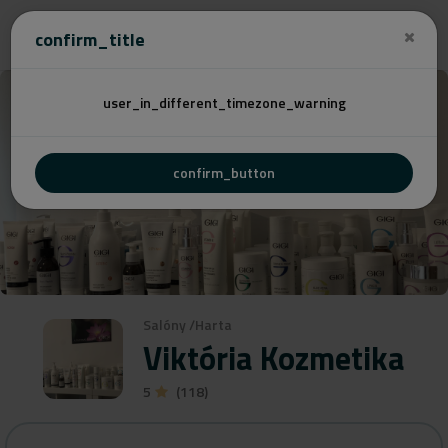
Cenovú
confirm_title
user_in_different_timezone_warning
confirm_button
Salóny
/
Harta
Viktória Kozmetika
5
(118)