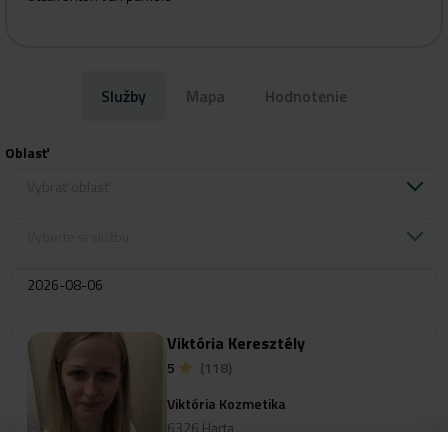
Služby
Mapa
Hodnotenie
Oblasť
Vybrať oblasť
Vyberte si službu
Viktória Keresztély
5
(118)
Viktória Kozmetika
6326 Harta
Templom utca 110.