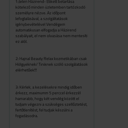
1:Jelen Házirend- Etikett betartása
kötelező minden üzletemben tartózkodó
személyre nézve. Az időpont
lefoglalásával, a szolgáltatások
igénybevételével Vendégem
automatikusan elfogadja a Házirend
szabályait, el nem olvasása nem mentesíti
ez alól.
2: Hajnal Beauty Relax kozmetikában csak
Hölgyeknek/ Tiniknek szóló szolgálatások
elérhetőek!!!
3: Kérlek, a kezelésekre mindig időben
érkezz, maximumm 5 perccel érkezzél
hamarabb, hogy két vendég között el
tudjam végezni a szükséges szellőztetést,
fertőtlenítést, fel tudjak készülni a
fogadásodra.