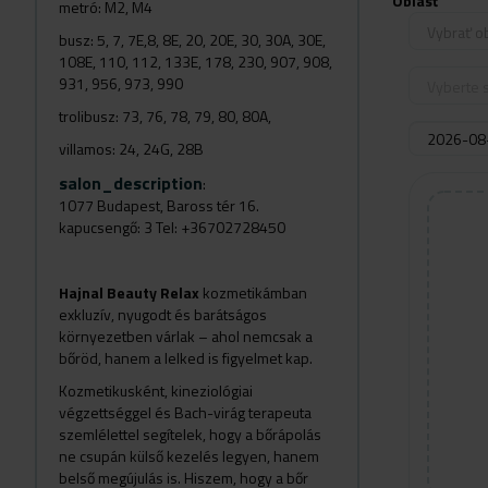
Oblasť
metró: M2, M4
Vybrať o
busz: 5, 7, 7E,8, 8E, 20, 20E, 30, 30A, 30E,
108E, 110, 112, 133E, 178, 230, 907, 908,
931, 956, 973, 990
Vyberte s
trolibusz: 73, 76, 78, 79, 80, 80A,
villamos: 24, 24G, 28B
salon_description
:
1077 Budapest, Baross tér 16.
kapucsengő: 3 Tel: +36702728450
Hajnal Beauty Relax
kozmetikámban
exkluzív, nyugodt és barátságos
környezetben várlak – ahol nemcsak a
bőröd, hanem a lelked is figyelmet kap.
Kozmetikusként, kineziológiai
végzettséggel és Bach-virág terapeuta
szemlélettel segítelek, hogy a bőrápolás
ne csupán külső kezelés legyen, hanem
belső megújulás is. Hiszem, hogy a bőr