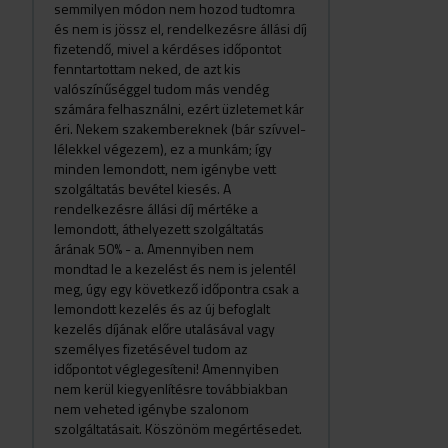
semmilyen módon nem hozod tudtomra
és nem is jössz el, rendelkezésre állási díj
fizetendő, mivel a kérdéses időpontot
fenntartottam neked, de azt kis
valószínűséggel tudom más vendég
számára felhasználni, ezért üzletemet kár
éri. Nekem szakembereknek (bár szívvel-
lélekkel végezem), ez a munkám; így
minden lemondott, nem igénybe vett
szolgáltatás bevétel kiesés. A
rendelkezésre állási díj mértéke a
lemondott, áthelyezett szolgáltatás
árának 50% - a. Amennyiben nem
mondtad le a kezelést és nem is jelentél
meg, úgy egy következő időpontra csak a
lemondott kezelés és az új befoglalt
kezelés díjának előre utalásával vagy
személyes fizetésével tudom az
időpontot véglegesíteni! Amennyiben
nem kerül kiegyenlítésre továbbiakban
nem veheted igénybe szalonom
szolgáltatásait. Köszönöm megértésedet.