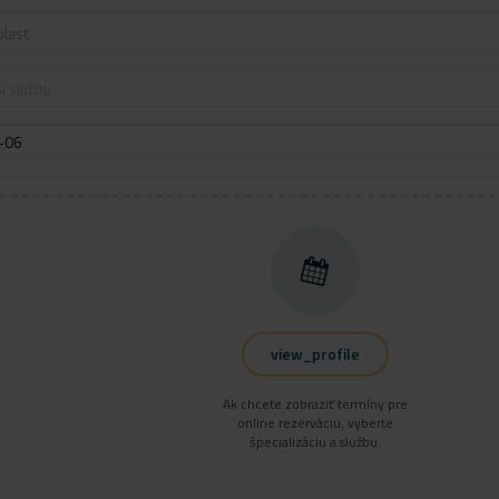
blasť
i službu
view_profile
Ak chcete zobraziť termíny pre
online rezerváciu, vyberte
špecializáciu a službu.