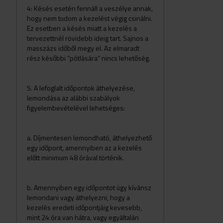
4: Késés esetén fennáll a veszélye annak,
hogy nem tudom a kezelést végig csinálni.
Ez esetben a késés miatt a kezelés a
tervezettnél rövidebb ideig tart. Sajnos a
masszázs időből megy el. Az elmaradt
rész későbbi “pótlására” nincs lehetőség.
5. A lefoglalt időpontok áthelyezése,
lemondása az alábbi szabályok
figyelembevételével lehetséges:
a. Díjmentesen lemondható, áthelyezhető
egy időpont, amennyiben az a kezelés
előtt minimum 48 órával történik.
b. Amennyiben egy időpontot úgy kívánsz
lemondani vagy áthelyezni, hogy a
kezelés eredeti időpontjáig kevesebb,
mint 24 óra van hátra, vagy egyáltalán