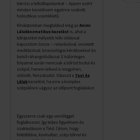
tükrözi a lelkiállapotunkat – éppen ezért
minden kezelésem egyénre szabott,
holisztikus szemléletű.
Kínálatomban megtalálod még az
Animi
Lélekkozmetikus kezelést
is, ahol a
bőrápolást mélyebb lelki oldással
kapcsolom össze – relaxációval, vezetett
meditációval, kineziológiai kérdésekkel és
belső ráhangolódással. E különleges
folyamat során nemcsak a bőröd tisztul és
szépül, hanem lelked is megpihen,
oldódik, felszabadul. Válaszd a
Test és
Lélek
kezelést, ha erre a komplex
szépülésre vágysz az időpont foglaláskor.
Egyszerre csak egy vendéggel
foglalkozom, így teljes figyelmem és
szaktudásom a Tiéd. Célom, hogy
feltöltődve, kisimultan, szép bőrrel és