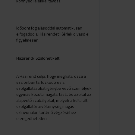
könnyed lélekkel távozz.
Időpont foglalásoddal automatikusan
elfogadod a Házirendet! Kérlek olvasd el
figyelmesen:
Házirend/ Szalonetikett
A Házirend célja, hogy meghatározza a
szalonban tartózkodó és a
szolgáltatásokat igénybe vevő személyek
egymás közötti magatartását és azokat az
alapvető szabályokat, melyek a kulturált
szolgáltatói tevékenység magas
színvonalon történő végzéséhez
elengedhetetlen.