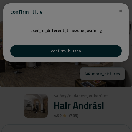
Cenovú
confirm_title
user_in_different_timezone_warning
confirm_button
more_pictures
Salóny
/
Budapest, VI. kerület
Hair Andrási
4.99
(785)