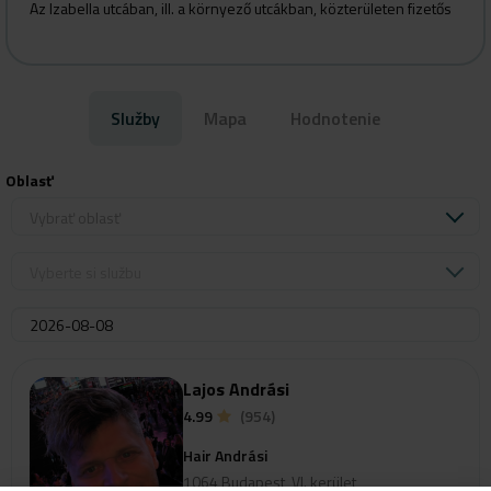
Az Izabella utcában, ill. a környező utcákban, közterületen fizetős
Služby
Mapa
Hodnotenie
Oblasť
Vybrať oblasť
Vyberte si službu
Lajos Andrási
4.99
(954)
Hair Andrási
1064 Budapest, VI. kerület