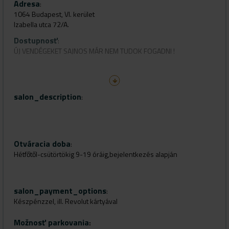
Adresa
:
1064 Budapest, VI. kerület
Izabella utca 72/A.
Dostupnosť
:
ÚJ VENDÉGEKET SAJNOS MÁR NEM TUDOK FOGADNI !
salon_description
Gyalog:
:
Andrássy út felől, 2 percnyi távolságra
Oktogontól 5-6 percnyi távolságra
Tömegközlekedéssel:
Otváracia doba
:
Hétfőtől-csütörtökig 9-19 óráig,bejelentkezés alapján
73,76-os trolival, Andrássy út - Vörösmarty u. megállótól 3
percnyi távolságra
M1-es metróval (kisföldalatti) Vörösmarty utcai megállótól 5
salon_payment_options
:
percnyi távolságra
Készpénzzel, ill. Revolut kártyával
105-ös busszal,Vörösmarty utcai megállótól 5 percnyi távolságra
Možnosť parkovania
: