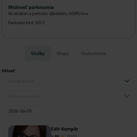
Možnosť parkovania
:
Az utcában a parkolás díjköteles, 600Ft/óra.
Parkolási kód: 3072
Služby
Mapa
Hodnotenie
Oblasť
Vybrať oblasť
Vyberte si službu
Edit Kompár
4.86
(555)