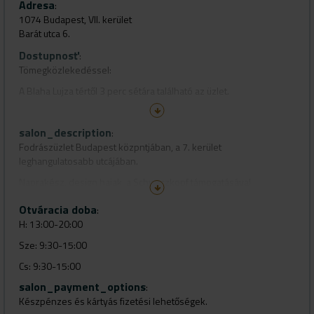
Adresa
:
1074 Budapest, VII. kerület
Barát utca 6.
Dostupnosť
:
Tömegközlekedéssel:
A Blaha Lujza tértől 3 perc sétára található az üzlet.
Autóval:
salon_description
A Szövetség utca felől be lehet hajtani a Barát utcába.
:
Fodrászüzlet Budapest közpntjában, a 7. kerület
leghangulatosabb utcájában.
Naprakész, design hajak, a Schwarzkopf támogatásával.
Stílus és egyediség minden időben.
Otváracia doba
:
H: 13:00-20:00
Sze: 9:30-15:00
Cs: 9:30-15:00
salon_payment_options
P: 13:00-20:00
:
Készpénzes és kártyás fizetési lehetőségek.