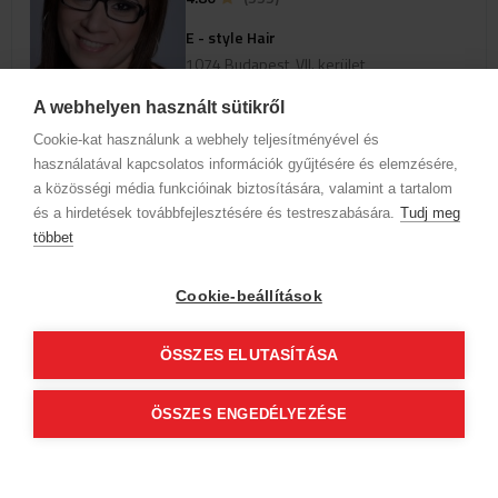
E - style Hair
1074 Budapest, VII. kerület
Barát utca 6.
A webhelyen használt sütikről
Cookie-kat használunk a webhely teljesítményével és
view_profile
használatával kapcsolatos információk gyűjtésére és elemzésére,
a közösségi média funkcióinak biztosítására, valamint a tartalom
és a hirdetések továbbfejlesztésére és testreszabására.
Ak chcete zobraziť termíny pre
Tudj meg
online rezerváciu, vyberte
többet
špecializáciu a službu.
Cookie-beállítások
Informácie o spoločnosti
Ochrana osobných údajov
ÖSSZES ELUTASÍTÁSA
Etický kódex
Kontakt
Naši partneri
VOP (Predplatný zákazník)
VOP (Hostia)
ÖSSZES ENGEDÉLYEZÉSE
Sledujte nás!