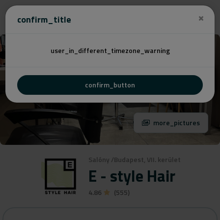
Cenovú
confirm_title
user_in_different_timezone_warning
confirm_button
more_pictures
Salóny
/
Budapest, VII. kerület
E - style Hair
4.86
(555)