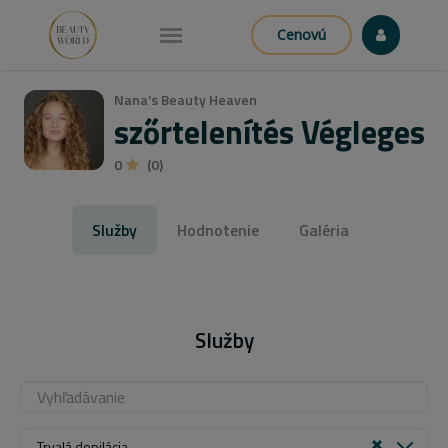
Cenovú
Nana's Beauty Heaven
szőrtelenítés Végleges
0
(0)
Služby
Hodnotenie
Galéria
Služby
Trvalá depilácia