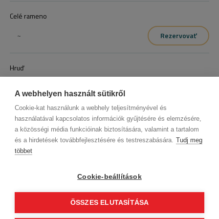
Celé rameno
~
Rezervovať
Hruď
~
Rezervovať
A webhelyen használt sütikről
Cookie-kat használunk a webhely teljesítményével és
használatával kapcsolatos információk gyűjtésére és elemzésére,
a közösségi média funkcióinak biztosítására, valamint a tartalom
és a hirdetések továbbfejlesztésére és testreszabására.
Tudj meg
többet
Informácie o spoločnosti
Ochrana osobných údajov
Etický kódex
Kontakt
Cookie-beállítások
Naši partneri
VOP (Predplatný zákazník)
VOP (Hostia)
Sledujte nás!
ÖSSZES ELUTASÍTÁSA