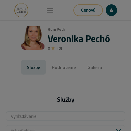
Cenovú
Roni Pedi
Veronika Pechó
0
(0)
Služby
Hodnotenie
Galéria
Služby
Vybrať oblasť