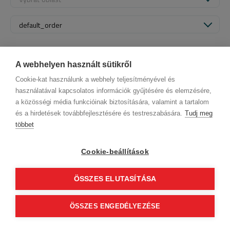
default_order
A webhelyen használt sütikről
Cookie-kat használunk a webhely teljesítményével és
használatával kapcsolatos információk gyűjtésére és elemzésére,
a közösségi média funkcióinak biztosítására, valamint a tartalom
és a hirdetések továbbfejlesztésére és testreszabására.
Tudj meg
többet
Informácie o spoločnosti
Ochrana osobných údajov
Etický kódex
Kontakt
Cookie-beállítások
Naši partneri
VOP (Predplatný zákazník)
VOP (Hostia)
Sledujte nás!
ÖSSZES ELUTASÍTÁSA
0
ÖSSZES ENGEDÉLYEZÉSE
basket_finalise
© 2012 Beauty World Net Kft. Alle Rechte vorbehalten.
2.11.25