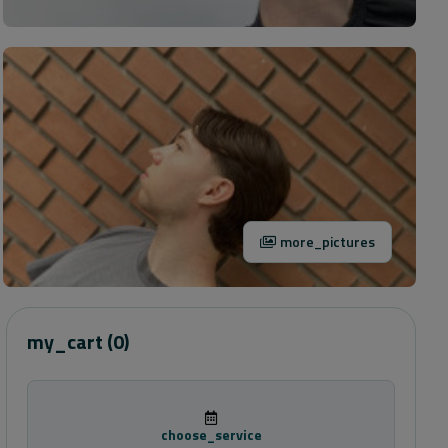
more_pictures
my_cart
(0)
choose_service