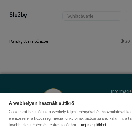
Služby
Pánský strih nožnicou
30
Informácie
Ochrana o
Etický kód
A webhelyen használt sütikről
Kontakt
Cookie-kat használunk a webhely teljesítményével és használatával kap
elemzésére, a közösségi média funkcióinak biztosítására, valamint a ta
továbbfejlesztésére és testreszabására.
Tudj meg többet