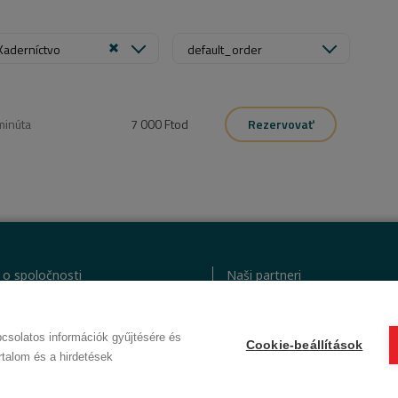
Kaderníctvo
default_order
minúta
7 000 Ft
od
Rezervovať
 o spoločnosti
Naši partneri
sobných údajov
VOP (Predplatný zákazník)
ex
VOP (Hostia)
csolatos információk gyűjtésére és
Cookie-beállítások
© 2012 Beauty World Net Kft. Alle Rechte vorbehalten.
rtalom és a hirdetések
2.11.25