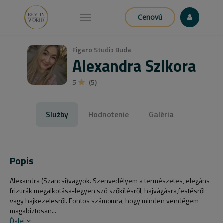
Cenovú
Figaro Studio Buda
Alexandra Szikora
5
(5)
Služby
Hodnotenie
Galéria
Popis
Alexandra (Szancsi)vagyok. Szenvedélyem a természetes, elegáns
frizurák megalkotása-legyen szó szőkítésről, hajvágásra,festésről
vagy hajkezelesről. Fontos számomra, hogy minden vendégem
magabiztosan...
Ďalej