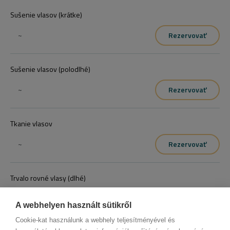
Sušenie vlasov (krátke)
~
Rezervovať
Sušenie vlasov (polodlhé)
~
Rezervovať
Tkanie vlasov
~
Rezervovať
Trvalo rovné vlasy (dlhé)
~
Rezervovať
A webhelyen használt sütikről
Cookie-kat használunk a webhely teljesítményével és