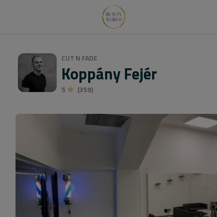
CUT N FADE
Koppány Fejér
5
(359)