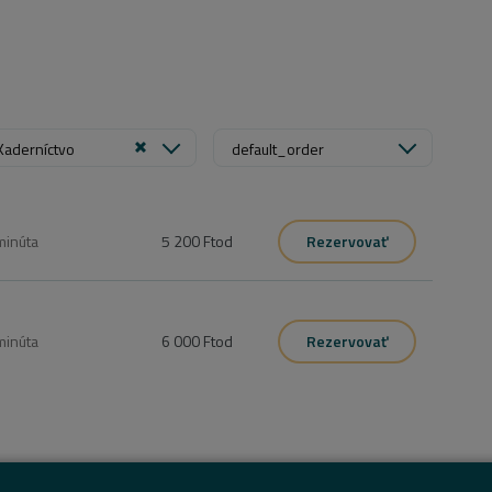
Kaderníctvo
default_order
minúta
5 200 Ft
od
Rezervovať
minúta
6 000 Ft
od
Rezervovať