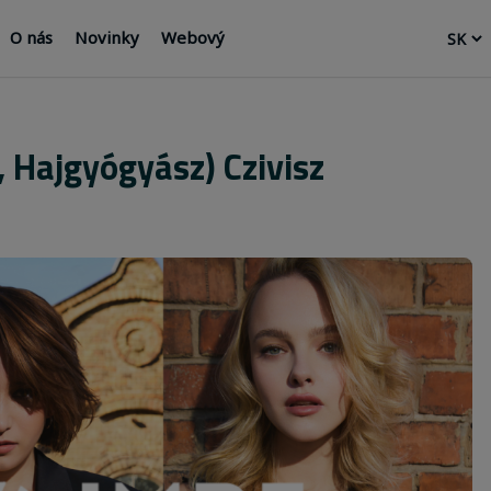
O nás
Novinky
Webový
z, Hajgyógyász) Czivisz