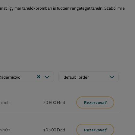
atomat, így már tanulókoromban is tudtam rengeteget tanulni Szabó Imre
Kaderníctvo
default_order
minúta
20 800 Ft
od
Rezervovať
minúta
10 500 Ft
od
Rezervovať