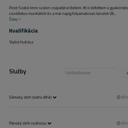
Pesti Szabó Imre szalon csapatát erősítem. Itt is töltöttem a gyakorl
csodálatos munkáiból és a mai napig folyamatosan tanulok től...
Ďalej
Kvalifikácia
Stylist fodrász
Služby
Dámsky strih (extra dlhé)
90
mosást és szárítást is tartalmazza, rövid-félhosszú-hosszú
Pánský strih nožnicou
60