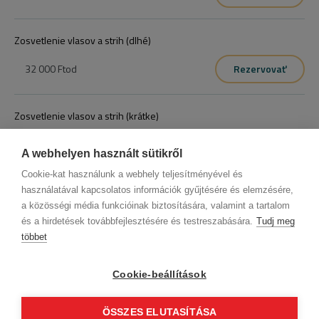
Zosvetlenie vlasov a strih (dlhé)
32 000 Ft
od
Rezervovať
Zosvetlenie vlasov a strih (krátke)
27 000 Ft
od
Rezervovať
A webhelyen használt sütikről
Cookie-kat használunk a webhely teljesítményével és
használatával kapcsolatos információk gyűjtésére és elemzésére,
a közösségi média funkcióinak biztosítására, valamint a tartalom
és a hirdetések továbbfejlesztésére és testreszabására.
Tudj meg
többet
Informácie o spoločnosti
Ochrana osobných údajov
Etický kódex
Kontakt
Cookie-beállítások
Naši partneri
VOP (Predplatný zákazník)
VOP (Hostia)
Sledujte nás!
ÖSSZES ELUTASÍTÁSA