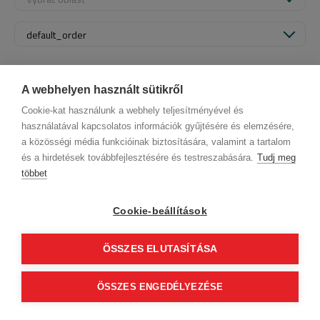
default_order
A webhelyen használt sütikről
Cookie-kat használunk a webhely teljesítményével és
használatával kapcsolatos információk gyűjtésére és elemzésére,
a közösségi média funkcióinak biztosítására, valamint a tartalom
és a hirdetések továbbfejlesztésére és testreszabására.
Tudj meg
többet
Informácie o spoločnosti
Ochrana osobných údajov
Etický kódex
Kontakt
Cookie-beállítások
Naši partneri
VOP (Predplatný zákazník)
VOP (Hostia)
Sledujte nás!
ÖSSZES ELUTASÍTÁSA
0
ÖSSZES ENGEDÉLYEZÉSE
basket_finalise
© 2012 Beauty World Net Kft. Alle Rechte vorbehalten.
2.11.25