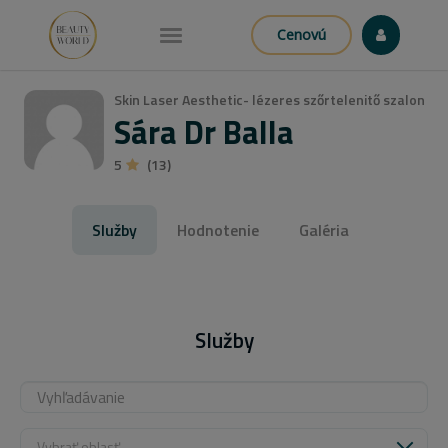
Cenovú
Skin Laser Aesthetic- lézeres szőrtelenitő szalon
Sára Dr Balla
5
(13)
Služby
Hodnotenie
Galéria
Služby
Vybrať oblasť