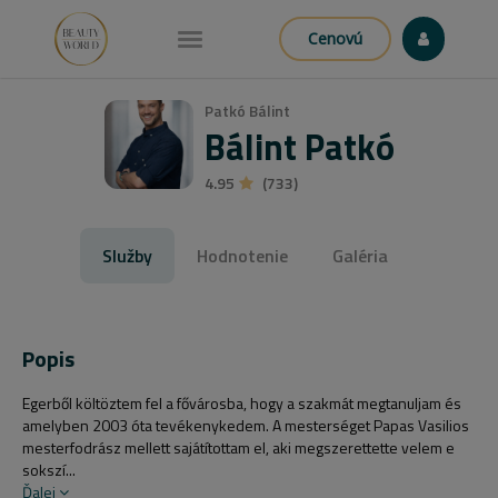
Cenovú
Patkó Bálint
Bálint Patkó
4.95
(733)
Služby
Hodnotenie
Galéria
Popis
Egerből költöztem fel a fővárosba, hogy a szakmát megtanuljam és
amelyben 2003 óta tevékenykedem. A mesterséget Papas Vasilios
mesterfodrász mellett sajátítottam el, aki megszerettette velem e
sokszí...
Ďalej