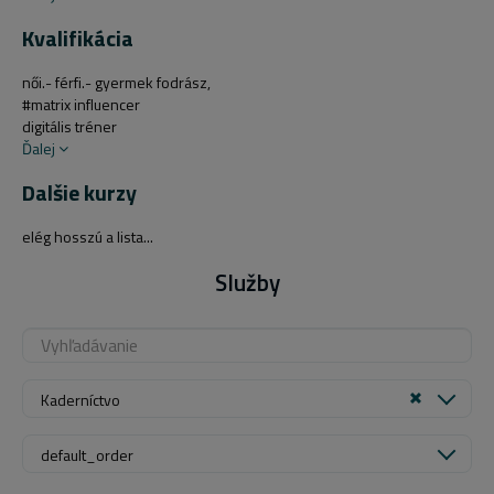
Kvalifikácia
női.- férfi.- gyermek fodrász,
#matrix influencer
digitális tréner
Ďalej
Dalšie kurzy
elég hosszú a lista...
Služby
Kaderníctvo
default_order