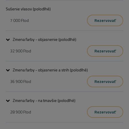
Sušenie vlasov (polodlhé)
7 000 Ft
od
Rezervovať
Zmena farby - objasnenie (polodlhé)
32 900 Ft
od
Rezervovať
festett haj esetén szőkítési folyamattal,felhasznált anyag 
mennyiségétől függően
Zmena farby - objasnenie a strih (polodlhé)
36 900 Ft
od
Rezervovať
Zmena farby - na tmavšie (polodlhé)
28 900 Ft
od
Rezervovať
min. 2 árnyalattal sötétbbrefestés/színezés teljes hajon
