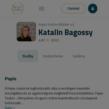
Cenovú
Hajas Szalon (Nádor u.)
Katalin Bagossy
4.87
(332)
Služby
Hodnotenie
Galéria
Popis
A Hajas szalonok legfontosabb célja a vendégek maximális
kiszolgálása és az egyéniségnek megfelelő frizura kialakítása. Hajas
Szalon - Kényelmes és gyors online bejelentkezés a budapesti
fodrászatb...
Ďalej