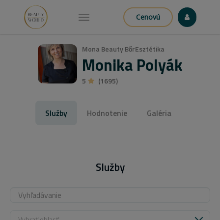
Cenovú
Mona Beauty BőrEsztétika
Monika Polyák
5
(1695)
Služby
Hodnotenie
Galéria
Služby
Vybrať oblasť