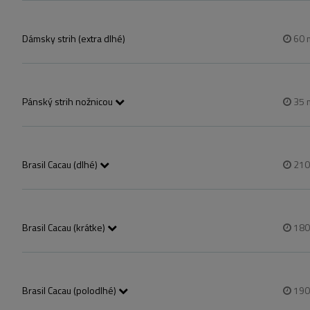
Dámsky strih (extra dlhé)
60
Pánský strih nožnicou
35
Brasil Cacau (dlhé)
21
A bejelentkezést követően személyes egyeztetés szükséges
Brasil Cacau (krátke)
18
A bejelentkezést követően személyes egyeztetés szükséges
Brasil Cacau (polodlhé)
19