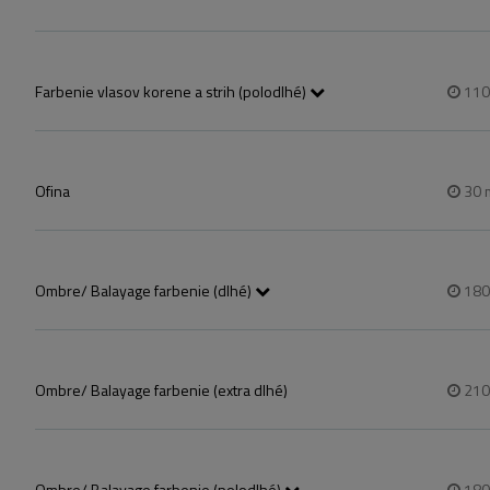
Farbenie vlasov korene a strih (polodlhé)
11
Vállig érő haj!
Ofina
30
Ombre/ Balayage farbenie (dlhé)
18
Festett fekete hajból  szőke balayage nem lehetséges!
Ombre/ Balayage farbenie (extra dlhé)
21
Ombre/ Balayage farbenie (polodlhé)
18