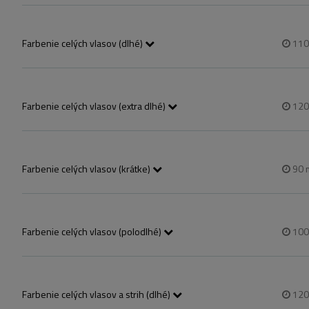
Vàllig erő haj számít Közép hosszúnak 
Farbenie celých vlasov (dlhé)
11
szőkítést nem tartalmaz!
Farbenie celých vlasov (extra dlhé)
12
Szőkìtést nem tartalmaz!
Farbenie celých vlasov (krátke)
90
szőkítést nem tartalmaz!
Farbenie celých vlasov (polodlhé)
10
szőkítést nem tartalmaz!
Vállig érő haj!
Farbenie celých vlasov a strih (dlhé)
12