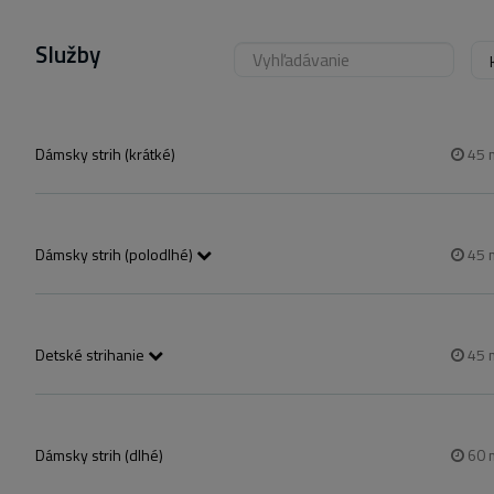
Služby
Dámsky strih (krátké)
45
Dámsky strih (polodlhé)
45
Vállig érő haj!
Detské strihanie
45
6 éves korig
Hosszú hajú kislány esetében ,kérlek a női hajvágást válaszd!
Dámsky strih (dlhé)
60