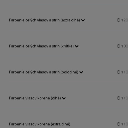
szőkítést nem tartalmaz!
Farbenie celých vlasov a strih (extra dlhé)
12
Farbenie celých vlasov a strih (krátke)
10
szőkítést nem tartalmaz!
Farbenie celých vlasov a strih (polodlhé)
11
szőkítést nem tartalmaz!
Vállig érő haj!
Farbenie vlasov korene (dlhé)
11
Farbenie vlasov korene (extra dlhé)
11