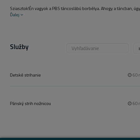
Sziasztok!Én vagyok a PBS táncoslábú borbélya. Ahogy a táncban, úgy
Ďalej
Služby
Detské strihanie
60
Pánský strih nožnicou
60