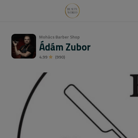
Mohács Barber Shop
Ádám Zubor
4.99
(990)