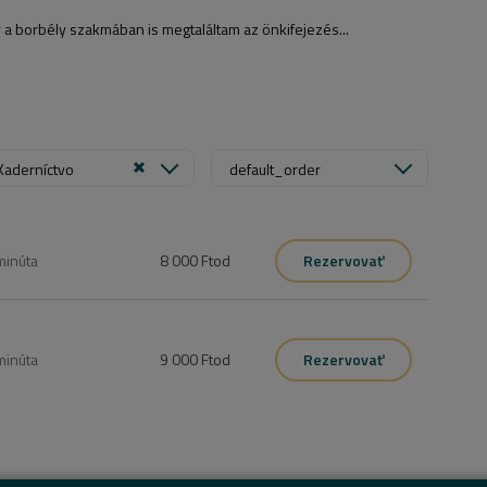
 a borbély szakmában is megtaláltam az önkifejezés...
Kaderníctvo
default_order
minúta
8 000 Ft
od
Rezervovať
minúta
9 000 Ft
od
Rezervovať