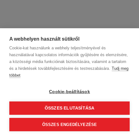
A webhelyen használt sütikről
Cookie-kat használunk a webhely teljesítményével és
használatával kapcsolatos információk gyűjtésére és elemzésére,
a közösségi média funkcióinak biztosítására, valamint a tartalom
és a hirdetések továbbfejlesztésére és testreszabására.
Tudj meg
többet
Cégadatok
BWNET adatkezelési tájékoztató
Magatartási kódex
Kapcsolat
Cookie-beállítások
Partnereink
ÁSZF (üzleti)
ÁSZF (szalonkereső - foglalás)
Kövess minket!
ÖSSZES ELUTASÍTÁSA
ÖSSZES ENGEDÉLYEZÉSE
© 2012 Beauty World Net Kft. Minden jog fenntartva.
2.11.25