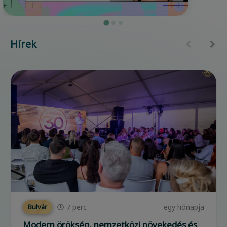
Hírek
7
perc
egy hónapja
Bulvár
Modern örökség, nemzetközi növekedés és