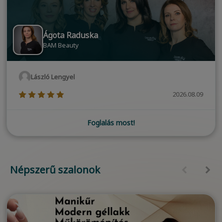
Ágota Raduska
BAM Beauty
László Lengyel
(*)
(*)
(*)
(*)
(*)
2026.08.09
Foglalás most!
Népszerű szalonok