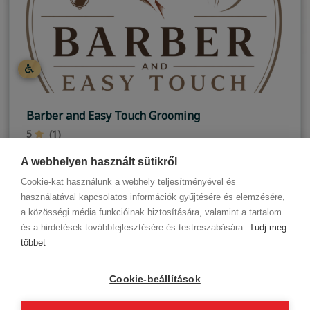
Barber and Easy Touch Grooming
5
(1)
Pánd
A webhelyen használt sütikről
Cookie-kat használunk a webhely teljesítményével és
használatával kapcsolatos információk gyűjtésére és elemzésére,
a közösségi média funkcióinak biztosítására, valamint a tartalom
és a hirdetések továbbfejlesztésére és testreszabására.
Tudj meg
többet
Cégadatok
BWNET adatkezelési tájékoztató
Magatartási kódex
Kapcsolat
Cookie-beállítások
Partnereink
ÁSZF (üzleti)
ÁSZF (szalonkereső - foglalás)