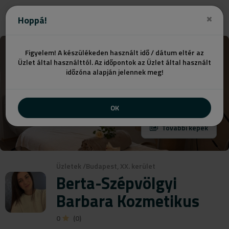
Ajánlatot kérek
Hoppá!
Figyelem! A készülékeden használt idő / dátum eltér az
Üzlet által használttól. Az időpontok az Üzlet által használt
időzóna alapján jelennek meg!
OK
További képek
Üzletek
/
Budapest, XX. kerület
Berta-Szépvölgyi
Barbara Kozmetikus
0
(0)