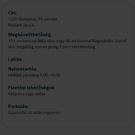
Cím
:
1201 Budapest, XX. kerület
Madách utca 4.
Megközelíthetőség
:
151-es busszal Attila utca, vagy 36-os busszal Nagysándor József
utca megállóig, onnan pedig 3 perc séta távolság
Leírás
:
Nyitvatartás
:
Hétfőtől péntekig 9.00-19.00
Fizetési lehetőségek
:
Kézpénz vagy utalás
Parkolás
:
A parkolás az utcán ingyenes