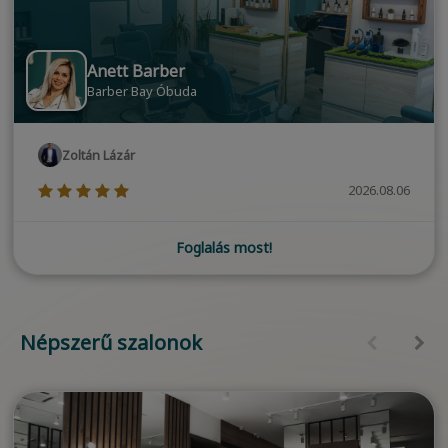
Anett Barber
Barber Bay Óbuda
Zoltán Lázár
(*)
(*)
(*)
(*)
(*)
2026.08.06
Foglalás most!
Népszerű szalonok