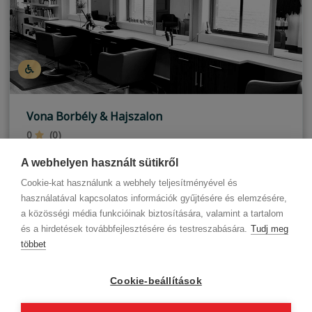
Vona Borbély & Hajszalon
0
(0)
Budapest, III. kerület
A webhelyen használt sütikről
Cookie-kat használunk a webhely teljesítményével és
használatával kapcsolatos információk gyűjtésére és elemzésére,
a közösségi média funkcióinak biztosítására, valamint a tartalom
és a hirdetések továbbfejlesztésére és testreszabására.
Tudj meg
többet
Cégadatok
BWNET adatkezelési tájékoztató
Magatartási kódex
Kapcsolat
Cookie-beállítások
Partnereink
ÁSZF (üzleti)
ÁSZF (szalonkereső - foglalás)