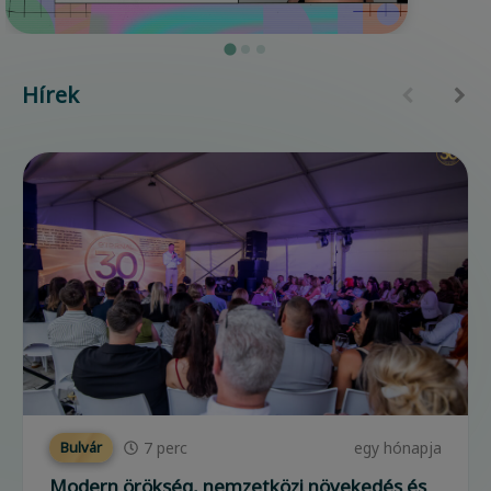
Hírek
7
perc
egy hónapja
Bulvár
Modern örökség, nemzetközi növekedés és