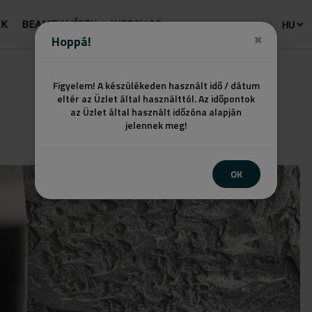
NK
BEAUTY HÍREK
WEBSHOP
Hoppá!
Figyelem! A készülékeden használt idő / dátum
eltér az Üzlet által használttól. Az időpontok
az Üzlet által használt időzóna alapján
jelennek meg!
OK