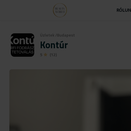
RÓLU
Üzletek
/
Budapest
Kontúr
5
(12)