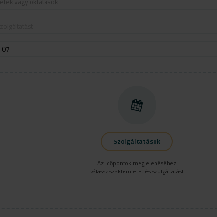
letek vagy oktatások
zolgáltatást
Szolgáltatások
Az időpontok megjelenéséhez
válassz szakterületet és szolgáltatást