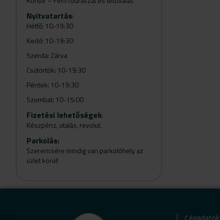
Kontúr – Férfi fodrászat és tetoválás
Nyitvatartás
:
Hétfő: 10-19:30
Kedd: 10-19:30
Szerda: Zárva
Csütörtök: 10-19:30
Péntek: 10-19:30
Szombat: 10-15:00
Fizetési lehetőségek
:
Készpénz, utalás, revolut.
Parkolás
:
Szerencsére mindig van parkolóhely az
üzlet körül!
Cégadatok