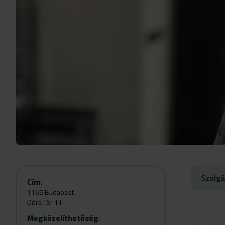
Szolgá
Cím
:
1165 Budapest
Dóra Tér 11
Megközelíthetőség
: