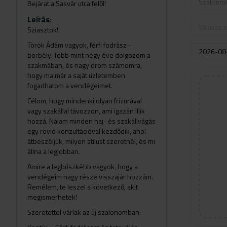
Szakterü
Bejárat a Sasvár utca felől!
Leírás
:
Válassz s
Sziasztok!
Török Ádám vagyok, férfi fodrász–
borbély. Több mint négy éve dolgozom a
szakmában, és nagy öröm számomra,
hogy ma már a saját üzletemben
fogadhatom a vendégeimet.
Célom, hogy mindenki olyan frizurával
vagy szakállal távozzon, ami igazán illik
hozzá. Nálam minden haj- és szakállvágás
egy rövid konzultációval kezdődik, ahol
átbeszéljük, milyen stílust szeretnél, és mi
állna a legjobban.
Amire a legbüszkébb vagyok, hogy a
vendégeim nagy része visszajár hozzám.
Remélem, te leszel a következő, akit
megismerhetek!
Szeretettel várlak az új szalonomban: