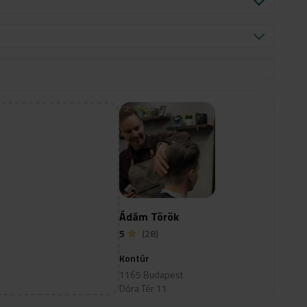
Ádám Török
5
(28)
Kontúr
1165 Budapest
Dóra Tér 11