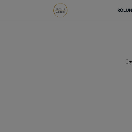
RÓLU
Úgy