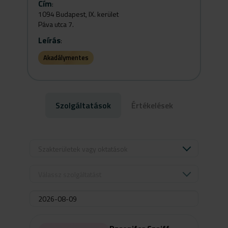
Cím
:
1094 Budapest, IX. kerület
Páva utca 7.
Leírás
:
Akadálymentes
Szolgáltatások
Értékelések
Szakterületek vagy oktatások
Válassz szolgáltatást