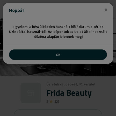
Ajánlatot kérek
Hoppá!
Figyelem! A készülékeden használt idő / dátum eltér az
Üzlet által használttól. Az időpontok az Üzlet által használt
időzóna alapján jelennek meg!
OK
Üzletek
/
Budapest, IX. kerület
Frida Beauty
5
(2)