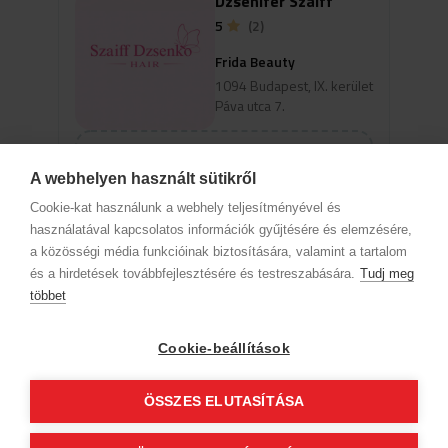
Dzsenifer Szaiff
5
(2)
Frida Beauty
1094 Budapest, IX. kerület
Páva utca 7.
Szolgáltatások
A webhelyen használt sütikről
Cookie-kat használunk a webhely teljesítményével és
Az időpontok megjelenéséhez
használatával kapcsolatos információk gyűjtésére és elemzésére,
válassz szakterületet és szolgáltatást
a közösségi média funkcióinak biztosítására, valamint a tartalom
és a hirdetések továbbfejlesztésére és testreszabására.
Tudj meg
többet
Cégadatok
BWNET adatkezelési tájékoztató
Magatartási kódex
Kapcsolat
Cookie-beállítások
Partnereink
ÁSZF (üzleti)
ÁSZF (szalonkereső - foglalás)
Kövess minket!
ÖSSZES ELUTASÍTÁSA