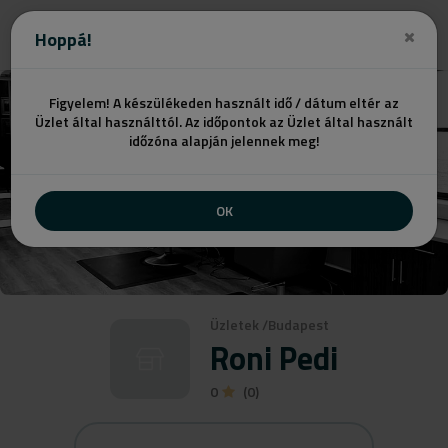
Ajánlatot kérek
Hoppá!
Figyelem! A készülékeden használt idő / dátum eltér az
Üzlet által használttól. Az időpontok az Üzlet által használt
időzóna alapján jelennek meg!
OK
Üzletek
/
Budapest
Roni Pedi
0
(0)