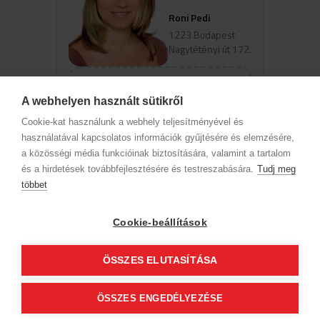
Roni Pedi
1223 Budapest
Nagytétényi út 172.
Szolgáltatások
A webhelyen használt sütikről
Cookie-kat használunk a webhely teljesítményével és
Az időpontok megjelenéséhez
használatával kapcsolatos információk gyűjtésére és elemzésére,
válassz szakterületet és szolgáltatást
a közösségi média funkcióinak biztosítására, valamint a tartalom
és a hirdetések továbbfejlesztésére és testreszabására.
Tudj meg
többet
Cégadatok
BWNET adatkezelési tájékoztató
Magatartási kódex
Kapcsolat
Cookie-beállítások
Partnereink
ÁSZF (üzleti)
ÁSZF (szalonkereső - foglalás)
Kövess minket!
ÖSSZES ELUTASÍTÁSA
ÖSSZES ENGEDÉLYEZÉSE
© 2012 Beauty World Net Kft. Minden jog fenntartva.