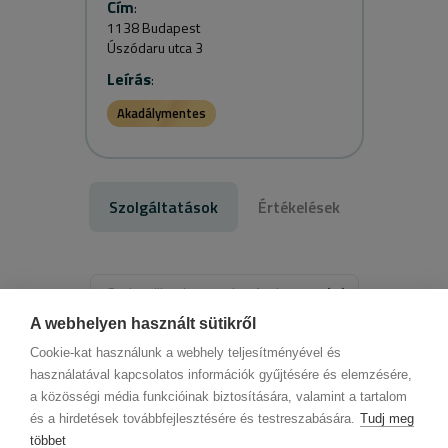
Cím
:
1138 Budapest
Úszódaru utca 3
Leírás
:
Akadálymentes
Szolgáltatások
Értékelések
Szakterületek vagy oktatások
A webhelyen használt sütikről
Válassz szolgáltatást
Cookie-kat használunk a webhely teljesítményével és
használatával kapcsolatos információk gyűjtésére és elemzésére,
a közösségi média funkcióinak biztosítására, valamint a tartalom
és a hirdetések továbbfejlesztésére és testreszabására.
Tudj meg
többet