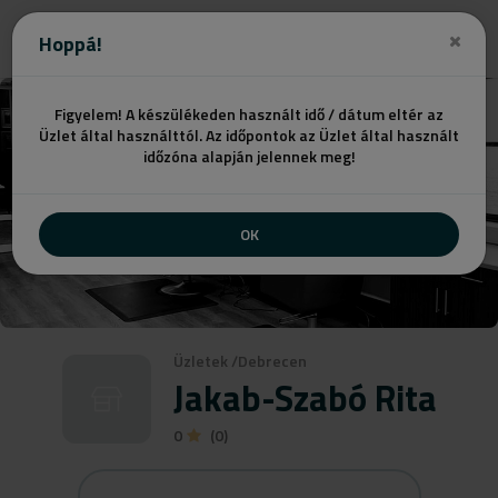
Ajánlatot kérek
Hoppá!
Figyelem! A készülékeden használt idő / dátum eltér az
Üzlet által használttól. Az időpontok az Üzlet által használt
időzóna alapján jelennek meg!
OK
Üzletek
/
Debrecen
Jakab-Szabó Rita
0
(0)