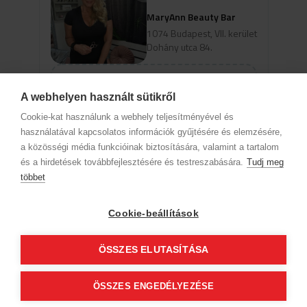
MaryAnn Beauty Bar
1074 Budapest, VII. kerület
Dohány utca 84.
Szolgáltatások
A webhelyen használt sütikről
Cookie-kat használunk a webhely teljesítményével és
Az időpontok megjelenéséhez
használatával kapcsolatos információk gyűjtésére és elemzésére,
válassz szakterületet és szolgáltatást
a közösségi média funkcióinak biztosítására, valamint a tartalom
és a hirdetések továbbfejlesztésére és testreszabására.
Tudj meg
többet
Cégadatok
BWNET adatkezelési tájékoztató
Magatartási kódex
Kapcsolat
Cookie-beállítások
Partnereink
ÁSZF (üzleti)
ÁSZF (szalonkereső - foglalás)
Kövess minket!
ÖSSZES ELUTASÍTÁSA
ÖSSZES ENGEDÉLYEZÉSE
© 2012 Beauty World Net Kft. Minden jog fenntartva.