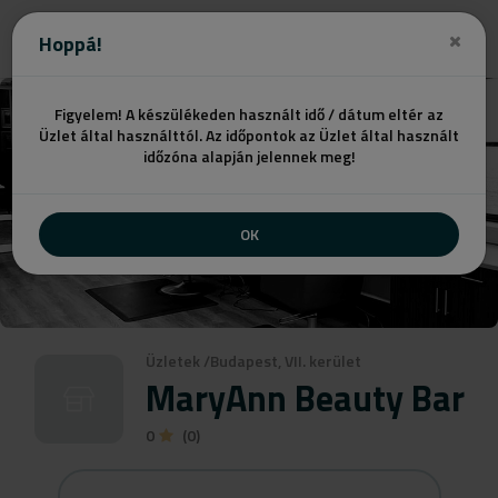
Ajánlatot kérek
Hoppá!
Figyelem! A készülékeden használt idő / dátum eltér az
Üzlet által használttól. Az időpontok az Üzlet által használt
időzóna alapján jelennek meg!
OK
Üzletek
/
Budapest, VII. kerület
MaryAnn Beauty Bar
0
(0)