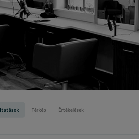
ltatások
Térkép
Értékelések