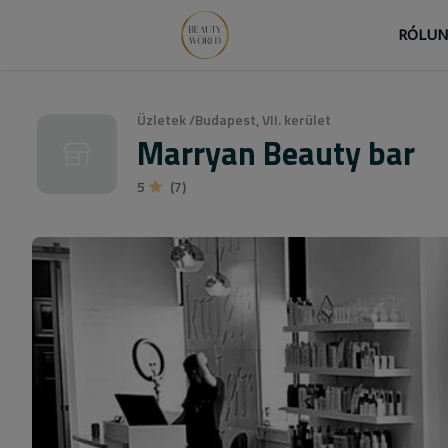
RÓLU
Üzletek
/
Budapest, VII. kerület
Marryan Beauty bar
5
(7)