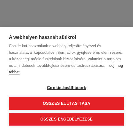
A webhelyen használt sütikről
Cookie-kat használunk a webhely teljesítményével és
használatával kapcsolatos információk gyűjtésére és elemzésére,
a közösségi média funkcióinak biztosítására, valamint a tartalom
és a hirdetések továbbfejlesztésére és testreszabására.
Tudj meg
többet
Cégadatok
BWNET adatkezelési tájékoztató
Magatartási kódex
Kapcsolat
Cookie-beállítások
Partnereink
ÁSZF (üzleti)
ÁSZF (szalonkereső - foglalás)
Kövess minket!
ÖSSZES ELUTASÍTÁSA
ÖSSZES ENGEDÉLYEZÉSE
© 2012 Beauty World Net Kft. Minden jog fenntartva.
2.11.25