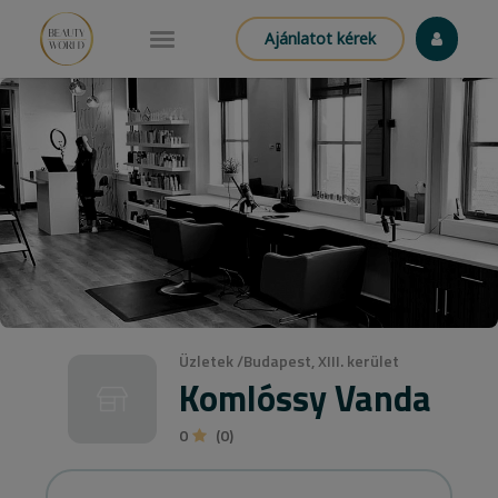
Ajánlatot kérek
Üzletek
/
Budapest, XIII. kerület
Komlóssy Vanda
0
(0)