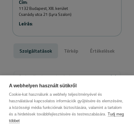
Cím
:
1132 Budapest, XIII. kerület
Csanády utca 21 (Lyra Szalon)
Leírás
:
Szolgáltatások
Térkép
Értékelések
Szakterületek vagy oktatások
A webhelyen használt sütikről
Válassz szolgáltatást
Cookie-kat használunk a webhely teljesítményével és
használatával kapcsolatos információk gyűjtésére és elemzésére,
a közösségi média funkcióinak biztosítására, valamint a tartalom
és a hirdetések továbbfejlesztésére és testreszabására.
Tudj meg
többet
Cégadatok
BWNET adatkezelési tájékoztató
Magatartási kódex
Kapcsolat