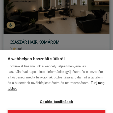
CSÁSZÁR HAIR KOMÁROM
0
(0)
Komárom
A webhelyen használt sütikről
Cookie-kat használunk a webhely teljesítményével és
használatával kapcsolatos információk gyűjtésére és elemzésére,
a közösségi média funkcióinak biztosítására, valamint a tartalom
és a hirdetések továbbfejlesztésére és testreszabására.
Tudj meg
többet
Cégadatok
BWNET adatkezelési tájékoztató
Magatartási kódex
Kapcsolat
Cookie-beállítások
Partnereink
ÁSZF (üzleti)
ÁSZF (szalonkereső - foglalás)