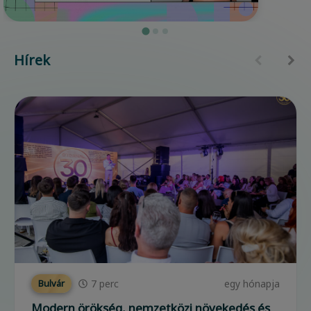
Hírek
7
perc
egy hónapja
Bulvár
Modern örökség, nemzetközi növekedés és