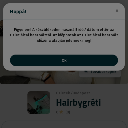
Ajánlatot kérek
Hoppá!
Figyelem! A készülékeden használt idő / dátum eltér az
Üzlet által használttól. Az időpontok az Üzlet által használt
időzóna alapján jelennek meg!
OK
További képek
Üzletek
/
Budapest
Hairbygréti
0
(0)