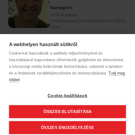
Hairbygréti
1036 Budapest
1036Budapest,3.kerület Bécsi út 67,Bécsi
udvar
Szolgáltatások
A webhelyen használt sütikről
Cookie-kat használunk a webhely teljesítményével és
Az időpontok megjelenéséhez
használatával kapcsolatos információk gyűjtésére és elemzésére,
válassz szakterületet és szolgáltatást
a közösségi média funkcióinak biztosítására, valamint a tartalom
és a hirdetések továbbfejlesztésére és testreszabására.
Tudj meg
többet
Cégadatok
BWNET adatkezelési tájékoztató
Magatartási kódex
Kapcsolat
Cookie-beállítások
Partnereink
ÁSZF (üzleti)
ÁSZF (szalonkereső - foglalás)
Kövess minket!
ÖSSZES ELUTASÍTÁSA
ÖSSZES ENGEDÉLYEZÉSE
© 2012 Beauty World Net Kft. Minden jog fenntartva.