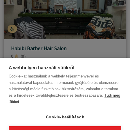
Habibi Barber Hair Salon
0
(0)
Hajdúszoboszló
A webhelyen használt sütikről
Cookie-kat használunk a webhely teljesítményével és
használatával kapcsolatos információk gyűjtésére és elemzésére,
a közösségi média funkcióinak biztosítására, valamint a tartalom
és a hirdetések továbbfejlesztésére és testreszabására.
Tudj meg
többet
Cégadatok
BWNET adatkezelési tájékoztató
Magatartási kódex
Kapcsolat
Cookie-beállítások
Partnereink
ÁSZF (üzleti)
ÁSZF (szalonkereső - foglalás)