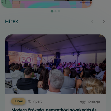
Hírek
7
perc
egy hónapja
Bulvár
Modern örökség, nemzetközi növekedés és